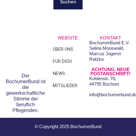
WEBSITE
KONTAKT
BochumerBund E.V.
Selina Mooswald,
ÜBER UNS
FAQS
Marcus Jogerst-
Ratzka
FÜR DICH
DATENSCHUTZ
ACHTUNG, NEUE
NEWS
IMPRESSUM
POSTANSCHRIFT!
Der
Kohlenstr. 70,
BochumerBund ist
44795 Bochum
MITGLIEDER
die
gewerkschaftliche
info@bochumerbund.d
Stimme der
beruflich
Pflegenden.
© Copyright 2025 BochumerBund