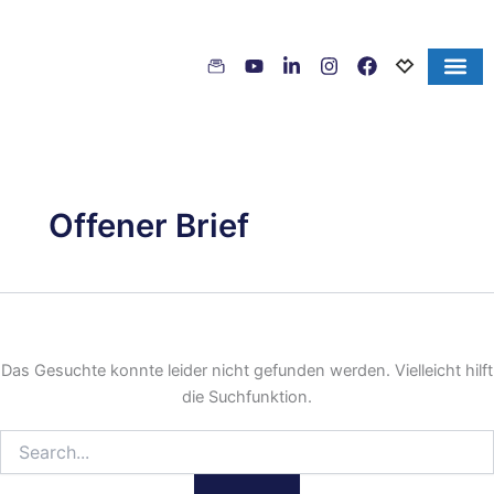
Inhalt
Suchen
Zum
springen
nach:
Inhalt
springen
Offener Brief
Das Gesuchte konnte leider nicht gefunden werden. Vielleicht hilft
die Suchfunktion.