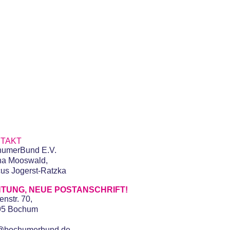
TAKT
umerBund E.V.
na Mooswald,
us Jogerst-Ratzka
TUNG, NEUE POSTANSCHRIFT!
enstr. 70,
95 Bochum
o@bochumerbund.de