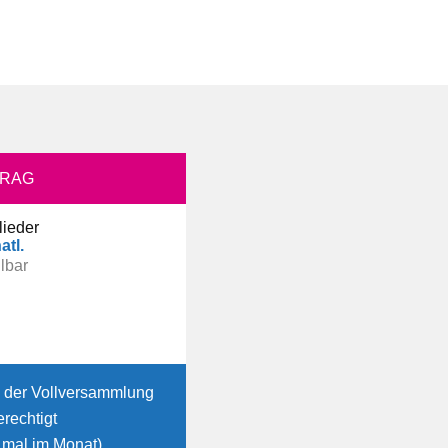
TRAG
lieder
atl.
hlbar
n der Vollversammlung
erechtigt
1 mal im Monat)