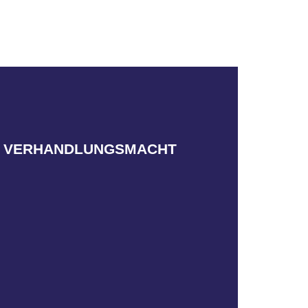
gewährleisten.
 stärkere Verhandlungsposition zu
E VERHANDLUNGSMACHT
legefachpersonen an, um Kräfte zu
ilhabe schließt du Dich einer