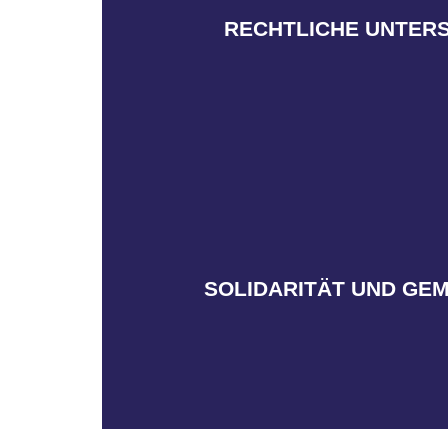
allgemeinen Unsicherheiten oder 
RECHTLICHE UNTER
Egal ob bei Konflikten bezüglich des
und Unterstützung bei allen arbeits
Als Mitglied im BochumerBund profi
die nicht mehr überhört 
einsetzt. Nur so können wir eine la
gemeinsam für Veränderung in u
SOLIDARITÄT UND GE
Zusammenhalt, Austausch sowie Soli
Gemeinschaft von Pflegefac
Als Mitglied im BochumerBund bist 