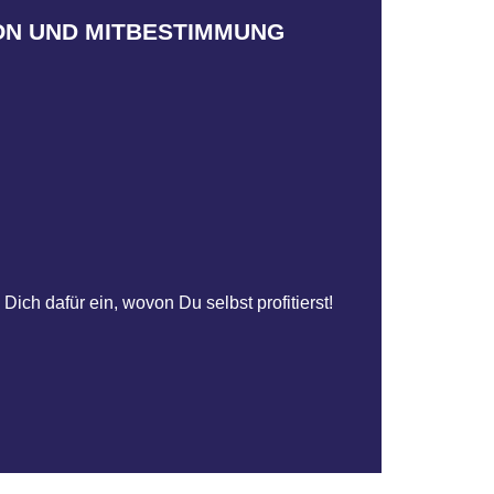
zukünftige Verhandlungsbasis.
Agenda unserer Gewerkschaft und
ION UND MITBESTIMMUNG
iv mit. So beeinflussen Deine Ideen
test Du unsere Gewerkschaftspolitik
Dich dafür ein, wovon Du selbst profitierst!