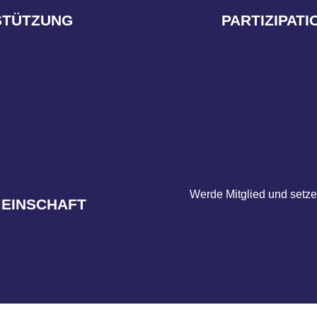
damit auch die 
konkreten Fragen zu
und Anliegen die 
STÜTZUNG
PARTIZIPAT
 Arbeitsverhältnisses,
und -aktivitäten akt
rechtlichen Anliegen:
Als Mitglied gestal
tierst Du von Beratung
werden kann.
ute Stimme entwickeln,
Werde Mitglied und setze 
nserer Profession
MEINSCHAFT
darität lebt und sich
hpersonen, die
Du Teil einer starken