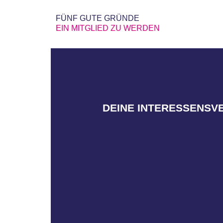
FÜNF GUTE GRÜNDE
EIN MITGLIED ZU WERDEN
gegenüber Politik und Arbeitgeb
einsetzen sowie Rechte der Ar
DEINE INTERESSENSV
uns für bessere Arbeitsbedingun
Arbeitnehmenden ein, indem wir Tar
Wir setzen uns als Gewerkschaft akt
eigenen Rechte