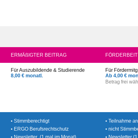
ERMÄßIGTER BEITRAG
FÖRDERBEI
Für Auszubildende & Studierende
Für Fördermitg
8,00 € monatl.
Ab 4,00 € mon
Betrag frei wä
• Stimmberechtigt
• Teilnahme a
• ERGO Berufsrechtschutz
• nicht Stimmb
• Newsletter (1 mal im Monat)
• Newsletter (