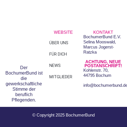
WEBSITE
KONTAKT
BochumerBund E.V.
Selina Mooswald,
ÜBER UNS
FAQS
Marcus Jogerst-
Ratzka
FÜR DICH
DATENSCHUTZ
ACHTUNG, NEUE
NEWS
IMPRESSUM
POSTANSCHRIFT!
Der
Kohlenstr. 70,
BochumerBund ist
44795 Bochum
MITGLIEDER
die
gewerkschaftliche
info@bochumerbund.d
Stimme der
beruflich
Pflegenden.
© Copyright 2025 BochumerBund