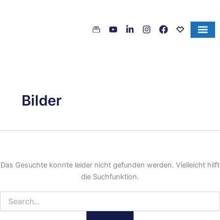
Inhalt
Suchen
Zum
springen
nach:
Inhalt
springen
Bilder
Das Gesuchte konnte leider nicht gefunden werden. Vielleicht hilft
die Suchfunktion.