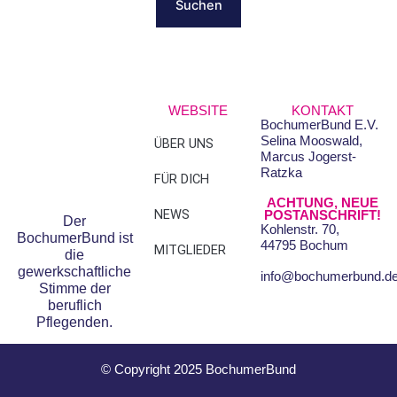
WEBSITE
KONTAKT
BochumerBund E.V.
Selina Mooswald,
ÜBER UNS
FAQS
Marcus Jogerst-
Ratzka
FÜR DICH
DATENSCHUTZ
ACHTUNG, NEUE
NEWS
IMPRESSUM
POSTANSCHRIFT!
Der
Kohlenstr. 70,
BochumerBund ist
44795 Bochum
MITGLIEDER
die
gewerkschaftliche
info@bochumerbund.d
Stimme der
beruflich
Pflegenden.
© Copyright 2025 BochumerBund