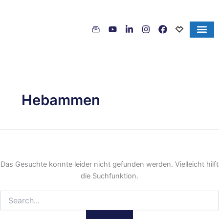
Inhalt
Suchen
Zum
springen
nach:
Inhalt
springen
Hebammen
Das Gesuchte konnte leider nicht gefunden werden. Vielleicht hilft
die Suchfunktion.