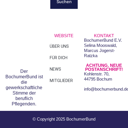
WEBSITE
KONTAKT
BochumerBund E.V.
Selina Mooswald,
ÜBER UNS
FAQS
Marcus Jogerst-
Ratzka
FÜR DICH
DATENSCHUTZ
ACHTUNG, NEUE
NEWS
IMPRESSUM
POSTANSCHRIFT!
Der
Kohlenstr. 70,
BochumerBund ist
44795 Bochum
MITGLIEDER
die
gewerkschaftliche
info@bochumerbund.d
Stimme der
beruflich
Pflegenden.
© Copyright 2025 BochumerBund