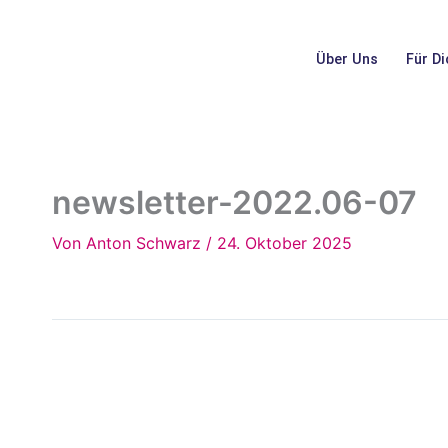
Inhalt
Zum
springen
Inhalt
Über Uns
Für Di
springen
newsletter-2022.06-07
Von
Anton Schwarz
/
24. Oktober 2025