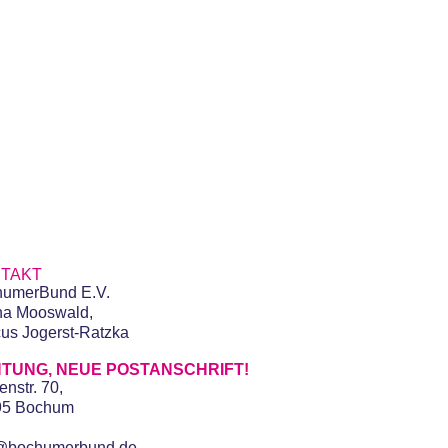
TAKT
umerBund E.V.
na Mooswald,
us Jogerst-Ratzka
TUNG, NEUE POSTANSCHRIFT!
enstr. 70,
95 Bochum
o@bochumerbund.de