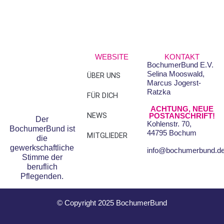
WEBSITE
KONTAKT
BochumerBund E.V.
Selina Mooswald,
ÜBER UNS
FAQS
Marcus Jogerst-
Ratzka
FÜR DICH
DATENSCHUTZ
ACHTUNG, NEUE
NEWS
IMPRESSUM
POSTANSCHRIFT!
Der
Kohlenstr. 70,
BochumerBund ist
44795 Bochum
MITGLIEDER
die
gewerkschaftliche
info@bochumerbund.d
Stimme der
beruflich
Pflegenden.
© Copyright 2025 BochumerBund