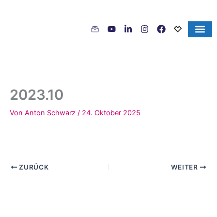
Inhalt
Zum
springen
Inhalt
springen
2023.10
Von
Anton Schwarz
/
24. Oktober 2025
ZURÜCK
WEITER