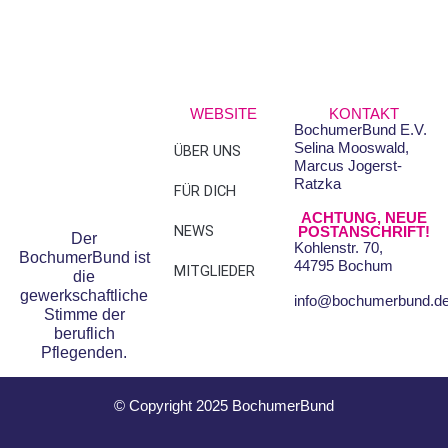
WEBSITE
KONTAKT
BochumerBund E.V.
Selina Mooswald,
ÜBER UNS
FAQS
Marcus Jogerst-
Ratzka
FÜR DICH
DATENSCHUTZ
ACHTUNG, NEUE
NEWS
IMPRESSUM
POSTANSCHRIFT!
Der
Kohlenstr. 70,
BochumerBund ist
44795 Bochum
MITGLIEDER
die
gewerkschaftliche
info@bochumerbund.d
Stimme der
beruflich
Pflegenden.
© Copyright 2025 BochumerBund