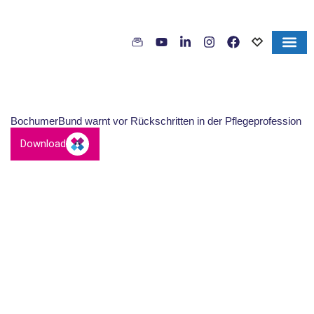
Inhalt
Zum
springen
Inhalt
springen
BochumerBund warnt vor Rückschritten in der Pflegeprofession
Download