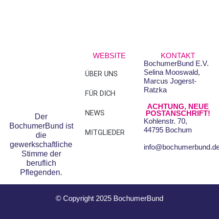
WEBSITE
KONTAKT
BochumerBund E.V.
Selina Mooswald,
ÜBER UNS
FAQS
Marcus Jogerst-
Ratzka
FÜR DICH
DATENSCHUTZ
ACHTUNG, NEUE
NEWS
IMPRESSUM
POSTANSCHRIFT!
Der
Kohlenstr. 70,
BochumerBund ist
44795 Bochum
MITGLIEDER
die
gewerkschaftliche
info@bochumerbund.d
Stimme der
beruflich
Pflegenden.
© Copyright 2025 BochumerBund