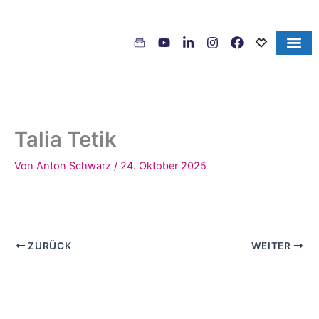
Inhalt
Zum
springen
Inhalt
springen
Talia Tetik
Von
Anton Schwarz
/
24. Oktober 2025
ZURÜCK
WEITER